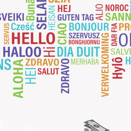
Miete
Unb